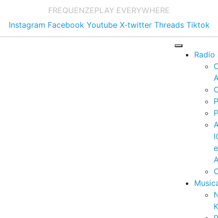
FREQUENZE
PLAY EVERYWHERE
Instagram
Facebook
Youtube
X-twitter
Threads
Tiktok
Radio
A
C
P
P
I
A
C
Music
K