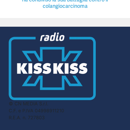
colangiocarcinoma
© CN MEDIA S.r.l.
C.F. e P.IVA 04998911210
R.E.A. n. 727803