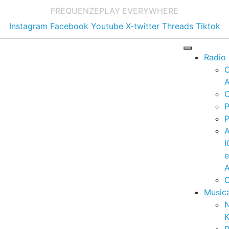
FREQUENZE
PLAY EVERYWHERE
Instagram
Facebook
Youtube
X-twitter
Threads
Tiktok
Radio
A
C
P
P
I
A
C
Music
K