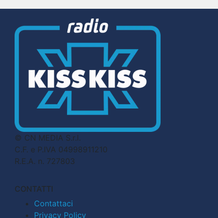
© CN MEDIA S.r.l.
C.F. e P.IVA 04998911210
R.E.A. n. 727803
CONTATTI
Contattaci
Privacy Policy