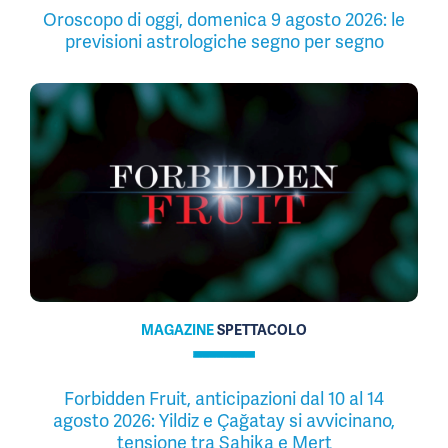
Oroscopo di oggi, domenica 9 agosto 2026: le
previsioni astrologiche segno per segno
MAGAZINE
SPETTACOLO
Forbidden Fruit, anticipazioni dal 10 al 14
agosto 2026: Yildiz e Çağatay si avvicinano,
tensione tra Şahika e Mert