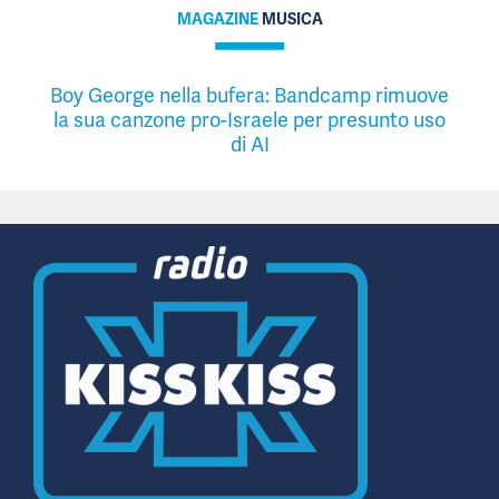
MAGAZINE
MUSICA
Boy George nella bufera: Bandcamp rimuove
la sua canzone pro-Israele per presunto uso
di AI