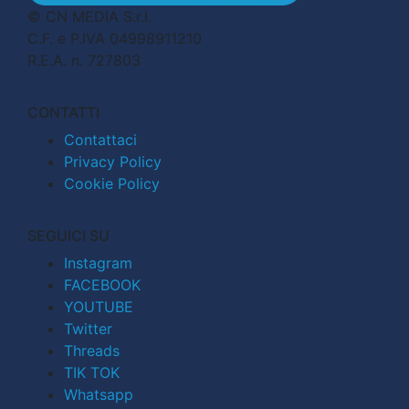
© CN MEDIA S.r.l.
C.F. e P.IVA 04998911210
R.E.A. n. 727803
CONTATTI
Contattaci
Privacy Policy
Cookie Policy
SEGUICI SU
Instagram
FACEBOOK
YOUTUBE
Twitter
Threads
TIK TOK
Whatsapp