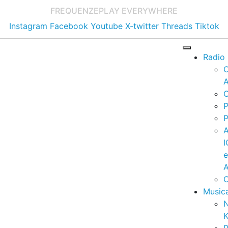
FREQUENZE
PLAY EVERYWHERE
Instagram
Facebook
Youtube
X-twitter
Threads
Tiktok
Radio
A
C
P
P
I
A
C
Music
K