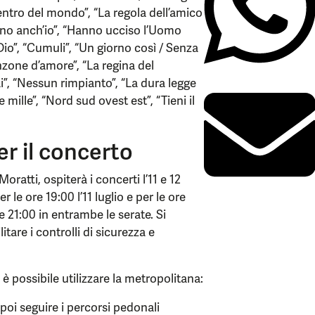
centro del mondo”, “La regola dell’amico
 sono anch’io”, “Hanno ucciso l’Uomo
io”, “Cumuli”, “Un giorno così / Senza
anzone d’amore”, “La regina del
ai”, “Nessun rimpianto”, “La dura legge
e mille”, “Nord sud ovest est”, “Tieni il
er il concerto
oratti, ospiterà i concerti l’11 e 12
r le ore 19:00 l’11 luglio e per le ore
lle 21:00 in entrambe le serate. Si
itare i controlli di sicurezza e
 è possibile utilizzare la metropolitana:
 poi seguire i percorsi pedonali