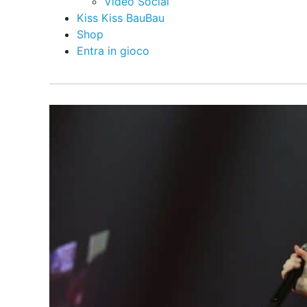
Video Social
Kiss Kiss BauBau
Shop
Entra in gioco