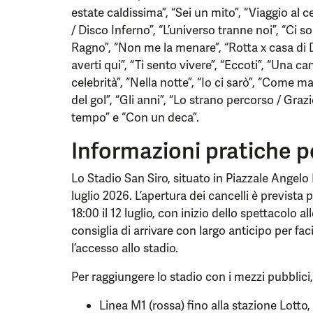
estate caldissima”, “Sei un mito”, “Viaggio al 
/ Disco Inferno”, “L’universo tranne noi”, “Ci
Ragno”, “Non me la menare”, “Rotta x casa di D
averti qui”, “Ti sento vivere”, “Eccoti”, “Una c
celebrità”, “Nella notte”, “Io ci sarò”, “Come m
del gol”, “Gli anni”, “Lo strano percorso / Grazi
tempo” e “Con un deca”.
Informazioni pratiche p
Lo Stadio San Siro, situato in Piazzale Angelo M
luglio 2026. L’apertura dei cancelli è prevista pe
18:00 il 12 luglio, con inizio dello spettacolo a
consiglia di arrivare con largo anticipo per facil
l’accesso allo stadio.
Per raggiungere lo stadio con i mezzi pubblici,
Linea M1 (rossa) fino alla stazione Lotto,