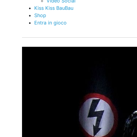
Video Social
Kiss Kiss BauBau
Shop
Entra in gioco