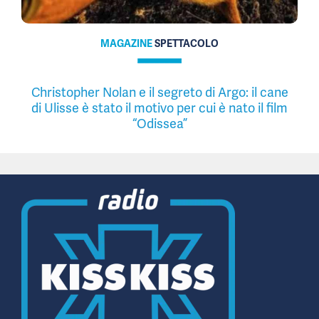
MAGAZINE
SPETTACOLO
Christopher Nolan e il segreto di Argo: il cane
di Ulisse è stato il motivo per cui è nato il film
“Odissea”