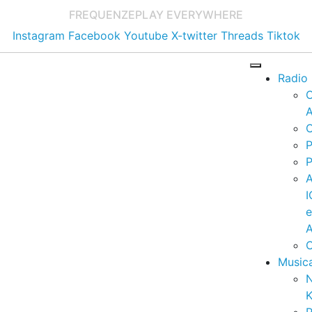
FREQUENZE
PLAY EVERYWHERE
Instagram
Facebook
Youtube
X-twitter
Threads
Tiktok
Radio
A
C
P
P
I
A
C
Music
K