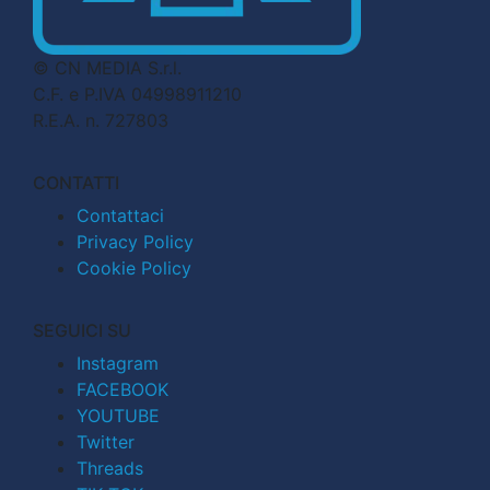
© CN MEDIA S.r.l.
C.F. e P.IVA 04998911210
R.E.A. n. 727803
CONTATTI
Contattaci
Privacy Policy
Cookie Policy
SEGUICI SU
Instagram
FACEBOOK
YOUTUBE
Twitter
Threads