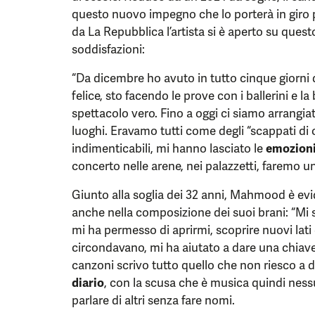
questo nuovo impegno che lo porterà in giro p
da La Repubblica l’artista si è aperto su que
soddisfazioni:
“Da dicembre ho avuto in tutto cinque giorni
felice, sto facendo le prove con i ballerini e l
spettacolo vero. Fino a oggi ci siamo arrangi
luoghi. Eravamo tutti come degli “scappati di c
indimenticabili, mi hanno lasciato le
emozion
concerto nelle arene, nei palazzetti, faremo u
Giunto alla soglia dei 32 anni, Mahmood è ev
anche nella composizione dei suoi brani: “M
mi ha permesso di aprirmi, scoprire nuovi lati 
circondavano, mi ha aiutato a dare una chiave
canzoni scrivo tutto quello che non riesco a d
diario
, con la scusa che è musica quindi ness
parlare di altri senza fare nomi.