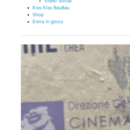
Video Social
Kiss Kiss BauBau
Shop
Entra in gioco