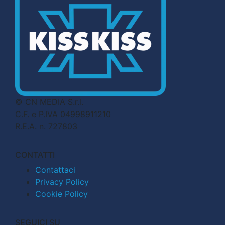
© CN MEDIA S.r.l.
C.F. e P.IVA 04998911210
R.E.A. n. 727803
CONTATTI
Contattaci
Privacy Policy
Cookie Policy
SEGUICI SU