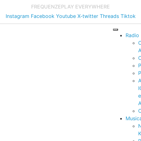
FREQUENZE
PLAY EVERYWHERE
Instagram
Facebook
Youtube
X-twitter
Threads
Tiktok
Radio
A
C
P
P
I
A
C
Music
K