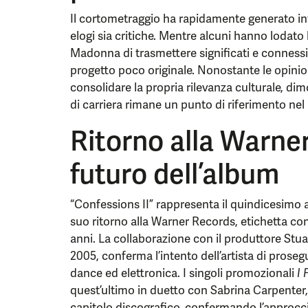
Il cortometraggio ha rapidamente generato inte
elogi sia critiche. Mentre alcuni hanno lodato 
Madonna di trasmettere significati e connessi
progetto poco originale. Nonostante le opinio
consolidare la propria rilevanza culturale, d
di carriera rimane un punto di riferimento ne
Ritorno alla Warne
futuro dell’album
“Confessions II” rappresenta il quindicesimo 
suo ritorno alla Warner Records, etichetta con
anni. La collaborazione con il produttore Stuar
2005, conferma l’intento dell’artista di proseg
dance ed elettronica. I singoli promozionali
I 
quest’ultimo in duetto con Sabrina Carpenter
capitolo discografico, confermando l’approcc