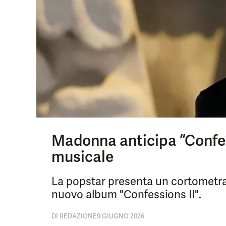
Madonna anticipa “Confes
musicale
La popstar presenta un cortometragg
nuovo album "Confessions II".
DI
REDAZIONE
9 GIUGNO 2026