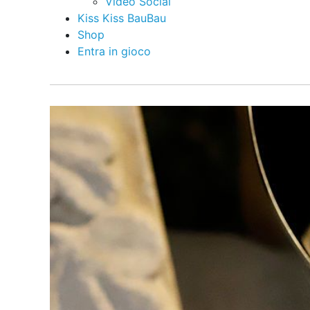
Video Social
Kiss Kiss BauBau
Shop
Entra in gioco