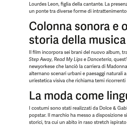
Lourdes Leon, figlia della cantante. La presen
un ponte tra diverse forme di intratteniment
Colonna sonora e o
storia della music
Il film incorpora sei brani del nuovo album, tra
Step Away
,
Read My Lips
e
Danceteria
, quest
newyorkese che lanciò la carriera di Madonna
alternano scenari urbani e paesaggi naturali a
un’estetica visiva che richiama temi ricorrenti 
La moda come ling
I costumi sono stati realizzati da Dolce & Gab
popstar. Il marchio ha messo a disposizione 
storici, tra cui un abito in raso stretch ispira