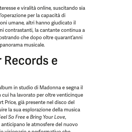
resse e viralità online, suscitando sia
l’operazione per la capacità di
oni umane, altri hanno giudicato il
ni contrastanti, la cantante continua a
imostrando che dopo oltre quarant’anni
l panorama musicale.
r Records e
album in studio di Madonna e segna il
 cui ha lavorato per oltre venticinque
t Price, già presente nel disco del
uire la sua esplorazione della musica
Feel So Free
e
Bring Your Love
,
, anticipano le atmosfere del nuovo
io visionario e performativo che