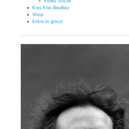
Video Social
Kiss Kiss BauBau
Shop
Entra in gioco