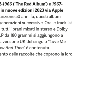
2-1966
(‘The Red Album’) e
1967-
 in nuove edizioni 2023 via Apple
arizione 50 anni fa, questi album
enerazioni successive. Ora le tracklist
tutti i brani mixati in stereo e Dolby
6LP da 180 grammi si aggiungono a
La versione UK del singolo
“Love Me
ow And Then”
è contenuta
nto delle raccolte che coprono la loro