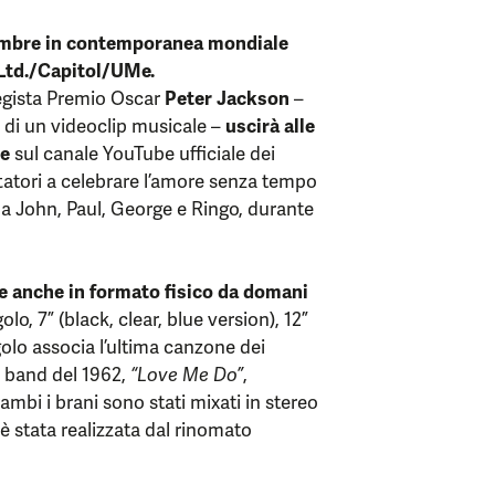
mbre in contemporanea mondiale
s Ltd./Capitol/UMe.
regista Premio Oscar
Peter Jackson
–
 di un videoclip musicale –
uscirà alle
re
sul canale YouTube ufficiale dei
tatori a celebrare l’amore senza tempo
e a John, Paul, George e Ringo, durante
 anche in formato fisico da domani
olo, 7” (black, clear, blue version), 12”
golo associa l’ultima canzone dei
a band del 1962,
“Love Me Do”
,
ambi i brani sono stati mixati in stereo
è stata realizzata dal rinomato