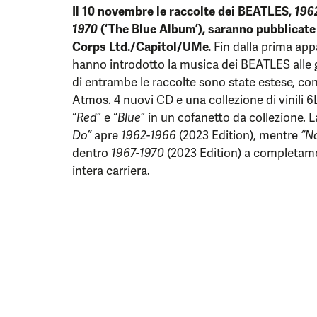
Il 10 novembre le raccolte dei BEATLES,
196
1970
(‘The Blue Album’), saranno pubblicate
Corps Ltd./Capitol/UMe.
Fin dalla prima app
hanno introdotto la musica dei BEATLES alle g
di entrambe le raccolte sono state estese, con 
Atmos. 4 nuovi CD e una collezione di vinili 
“
Red
” e “
Blue
” in un cofanetto da collezione. 
Do”
apre
1962-1966
(2023 Edition), mentre
“N
dentro
1967-1970
(2023 Edition) a completame
intera carriera.