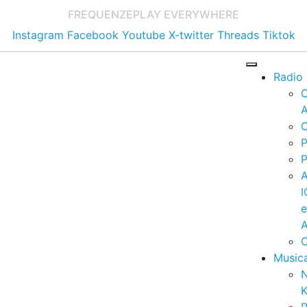
FREQUENZE
PLAY EVERYWHERE
Instagram
Facebook
Youtube
X-twitter
Threads
Tiktok
Radio
A
C
P
P
I
A
C
Music
K