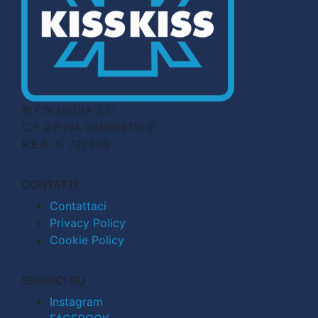
© CN MEDIA S.r.l.
C.F. e P.IVA 04998911210
R.E.A. n. 727803
CONTATTI
Contattaci
Privacy Policy
Cookie Policy
SEGUICI SU
Instagram