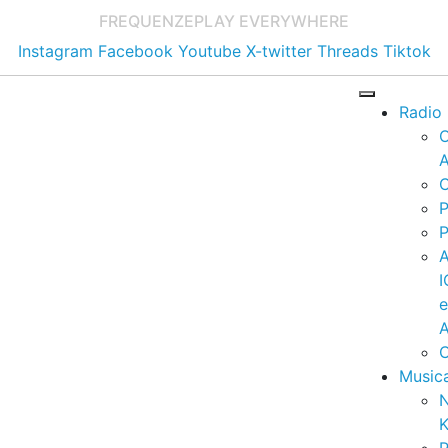
FREQUENZE
PLAY EVERYWHERE
Instagram
Facebook
Youtube
X-twitter
Threads
Tiktok
Radio
A
C
P
P
I
A
C
Music
K