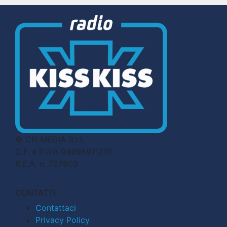
© CN MEDIA S.r.l.
C.F. e P.IVA 04998911210
R.E.A. n. 727803
CONTATTI
Contattaci
Privacy Policy