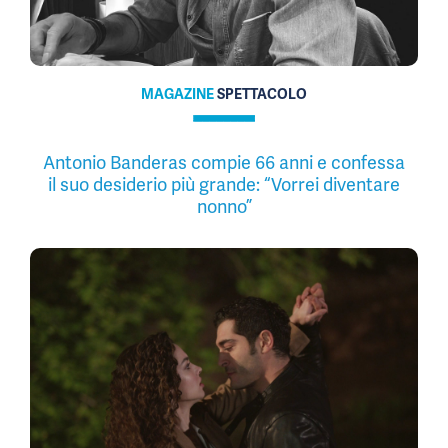
MAGAZINE
SPETTACOLO
Antonio Banderas compie 66 anni e confessa
il suo desiderio più grande: “Vorrei diventare
nonno”