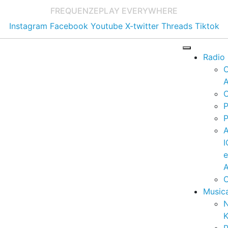
FREQUENZE
PLAY EVERYWHERE
Instagram
Facebook
Youtube
X-twitter
Threads
Tiktok
Radio
A
C
P
P
I
A
C
Music
K