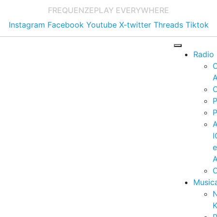
FREQUENZE
PLAY EVERYWHERE
Instagram
Facebook
Youtube
X-twitter
Threads
Tiktok
Radio
A
C
P
P
I
A
C
Music
K