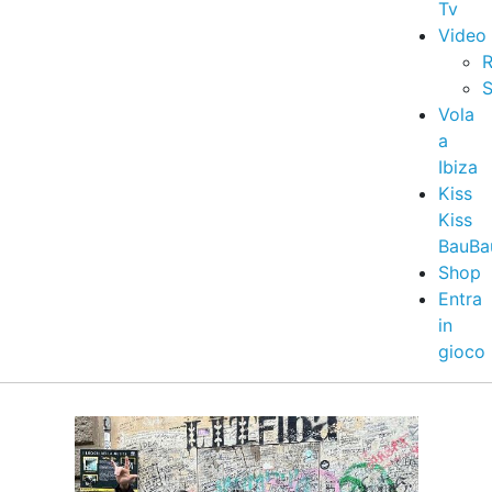
Tv
Video
R
S
Vola
a
Ibiza
Kiss
Kiss
BauBa
Shop
Entra
in
gioco