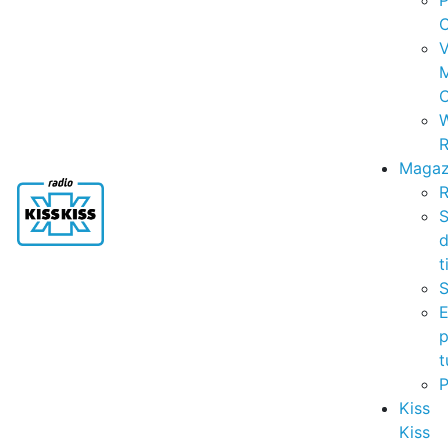
P
C
V
C
R
Magaz
R
S
t
S
p
t
Kiss
Kiss