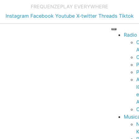
FREQUENZE
PLAY EVERYWHERE
Instagram
Facebook
Youtube
X-twitter
Threads
Tiktok
Radio
A
C
P
P
I
A
C
Music
K