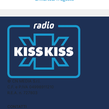
© CN MEDIA S.r.l.
C.F. e P.IVA 04998911210
R.E.A. n. 727803
CONTATTI