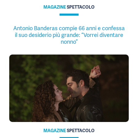
MAGAZINE
SPETTACOLO
Antonio Banderas compie 66 anni e confessa
il suo desiderio più grande: “Vorrei diventare
nonno”
MAGAZINE
SPETTACOLO