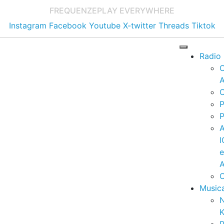
FREQUENZE
PLAY EVERYWHERE
Instagram
Facebook
Youtube
X-twitter
Threads
Tiktok
Radio
A
C
P
P
I
A
C
Music
K