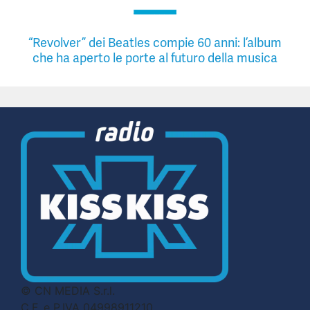
“Revolver” dei Beatles compie 60 anni: l’album
che ha aperto le porte al futuro della musica
© CN MEDIA S.r.l.
C.F. e P.IVA 04998911210