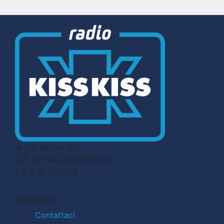
© CN MEDIA S.r.l.
C.F. e P.IVA 04998911210
R.E.A. n. 727803
CONTATTI
Contattaci