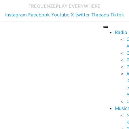
FREQUENZE
PLAY EVERYWHERE
Instagram
Facebook
Youtube
X-twitter
Threads
Tiktok
Radio
A
C
P
P
I
A
C
Music
K