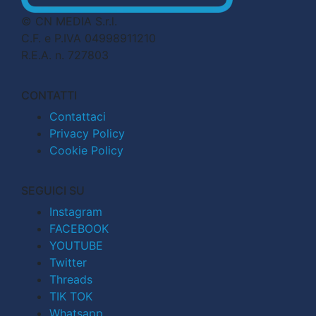
© CN MEDIA S.r.l.
C.F. e P.IVA 04998911210
R.E.A. n. 727803
CONTATTI
Contattaci
Privacy Policy
Cookie Policy
SEGUICI SU
Instagram
FACEBOOK
YOUTUBE
Twitter
Threads
TIK TOK
Whatsapp