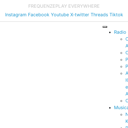
FREQUENZE
PLAY EVERYWHERE
Instagram
Facebook
Youtube
X-twitter
Threads
Tiktok
Radio
A
C
P
P
I
A
C
Music
K