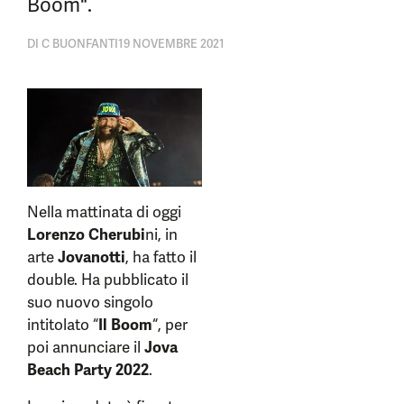
Boom".
DI
C BUONFANTI
19 NOVEMBRE 2021
Nella mattinata di oggi
Lorenzo Cherubi
ni, in
arte
Jovanotti
, ha fatto il
double. Ha pubblicato il
suo nuovo singolo
intitolato “
Il Boom
“, per
poi annunciare il
Jova
Beach Party 2022
.