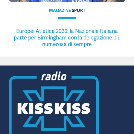
MAGAZINE
SPORT
Europei Atletica 2026: la Nazionale Italiana
parte per Birmingham con la delegazione più
numerosa di sempre