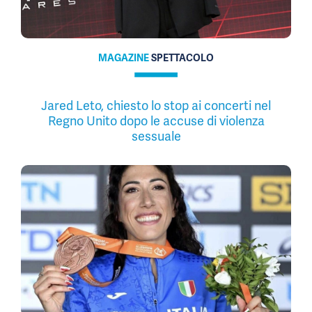
MAGAZINE
SPETTACOLO
Jared Leto, chiesto lo stop ai concerti nel
Regno Unito dopo le accuse di violenza
sessuale