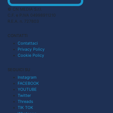
© CN MEDIA S.r.l.
C.F. e P.IVA 04998911210
R.E.A. n. 727803
CONTATTI
Contattaci
Privacy Policy
Cookie Policy
SEGUICI SU
Instagram
FACEBOOK
YOUTUBE
Twitter
Threads
TIK TOK