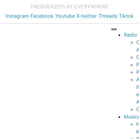
FREQUENZE
PLAY EVERYWHERE
Instagram
Facebook
Youtube
X-twitter
Threads
Tiktok
Radio
A
C
P
P
I
A
C
Music
K