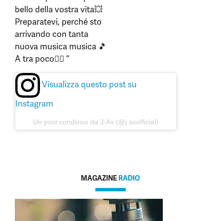
bello della vostra vita💥
Preparatevi, perché sto
arrivando con tanta
nuova musica musica 🎵
A tra poco✌🏻 “
Visualizza questo post su
Instagram
Un post condiviso da J-Ax (@j.axofficial)
MAGAZINE
RADIO