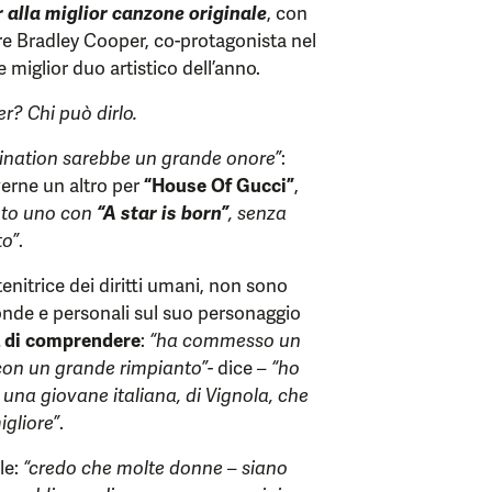
 alla miglior canzone originale
, con
ore Bradley Cooper, co-protagonista nel
miglior duo artistico dell’anno.
r? Chi può dirlo.
mination sarebbe un grande onore”
:
everne un altro per
“House Of Gucci”
,
into uno con
“A star is born”
, senza
to”
.
enitrice dei diritti umani, non sono
fonde e personali sul suo personaggio
a di comprendere
:
“ha commesso un
con un grande rimpianto”-
dice
– “ho
una giovane italiana, di Vignola, che
igliore”
.
le:
“credo che molte donne – siano