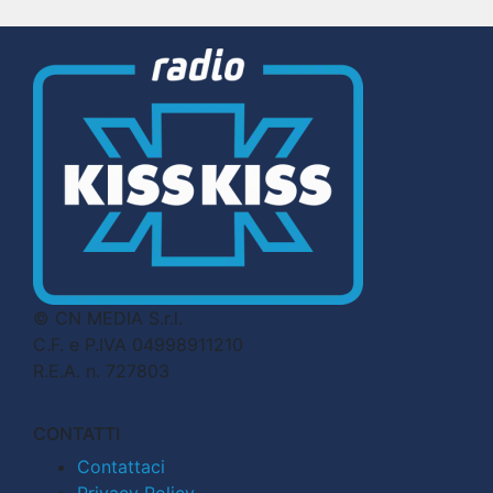
© CN MEDIA S.r.l.
C.F. e P.IVA 04998911210
R.E.A. n. 727803
CONTATTI
Contattaci
Privacy Policy