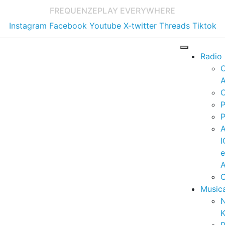
FREQUENZE
PLAY EVERYWHERE
Instagram
Facebook
Youtube
X-twitter
Threads
Tiktok
Radio
A
C
P
P
I
A
C
Music
K