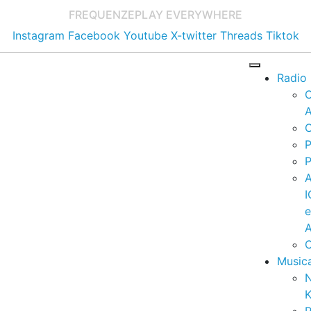
FREQUENZE
PLAY EVERYWHERE
Instagram
Facebook
Youtube
X-twitter
Threads
Tiktok
Radio
A
C
P
P
I
A
C
Music
K