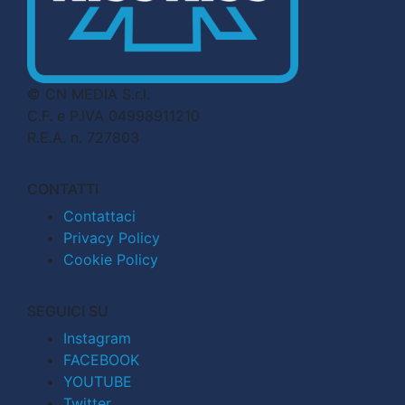
© CN MEDIA S.r.l.
C.F. e P.IVA 04998911210
R.E.A. n. 727803
CONTATTI
Contattaci
Privacy Policy
Cookie Policy
SEGUICI SU
Instagram
FACEBOOK
YOUTUBE
Twitter