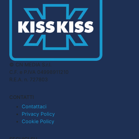
© CN MEDIA S.r.l.
C.F. e P.IVA 04998911210
R.E.A. n. 727803
CONTATTI
Contattaci
Privacy Policy
Cookie Policy
SEGUICI SU