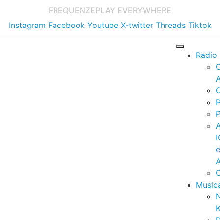
FREQUENZE
PLAY EVERYWHERE
Instagram
Facebook
Youtube
X-twitter
Threads
Tiktok
Radio
A
C
P
P
I
A
C
Music
K