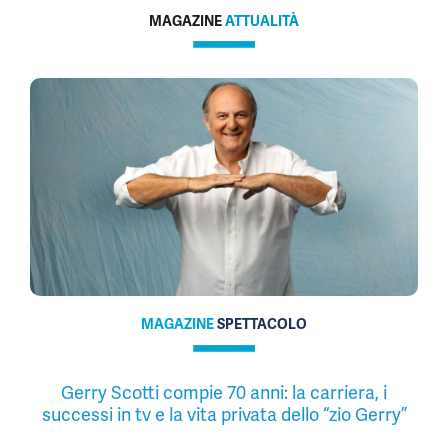
MAGAZINE
ATTUALITÀ
MAGAZINE
SPETTACOLO
Gerry Scotti compie 70 anni: la carriera, i
successi in tv e la vita privata dello “zio Gerry”