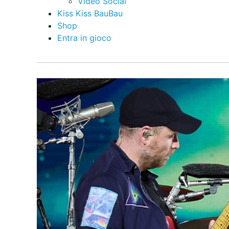
Video Social
Kiss Kiss BauBau
Shop
Entra in gioco