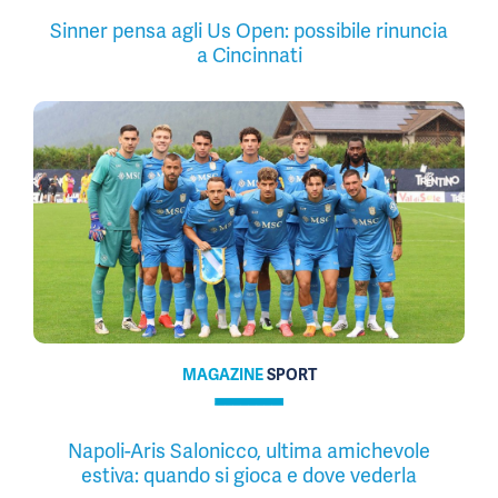
Sinner pensa agli Us Open: possibile rinuncia
a Cincinnati
MAGAZINE
SPORT
Napoli-Aris Salonicco, ultima amichevole
estiva: quando si gioca e dove vederla