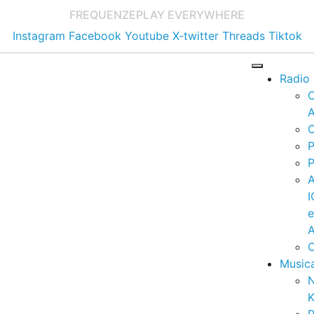
FREQUENZE
PLAY EVERYWHERE
Instagram
Facebook
Youtube
X-twitter
Threads
Tiktok
Radio
A
C
P
P
I
A
C
Music
K