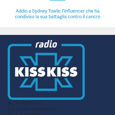
Addio a Sydney Towle: l’influencer che ha
condiviso la sua battaglia contro il cancro
© CN MEDIA S.r.l.
C.F. e P.IVA 04998911210