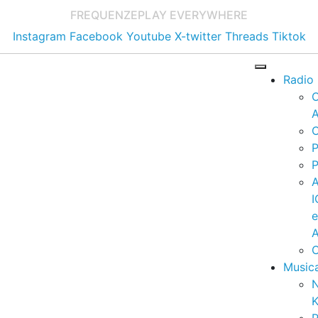
FREQUENZE
PLAY EVERYWHERE
Instagram
Facebook
Youtube
X-twitter
Threads
Tiktok
Radio
A
C
P
P
I
A
C
Music
K