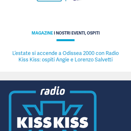
MAGAZINE
I NOSTRI EVENTI, OSPITI
L’estate si accende a Odissea 2000 con Radio
Kiss Kiss: ospiti Angie e Lorenzo Salvetti