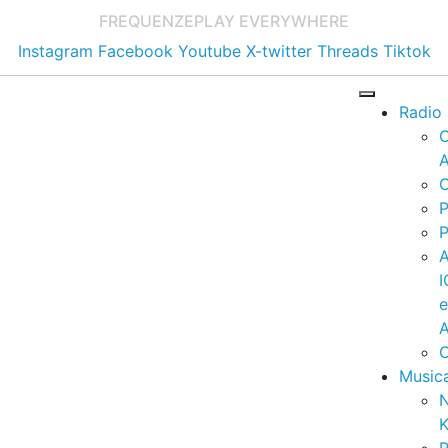
FREQUENZE
PLAY EVERYWHERE
Instagram
Facebook
Youtube
X-twitter
Threads
Tiktok
Radio
A
C
P
P
I
A
C
Music
K