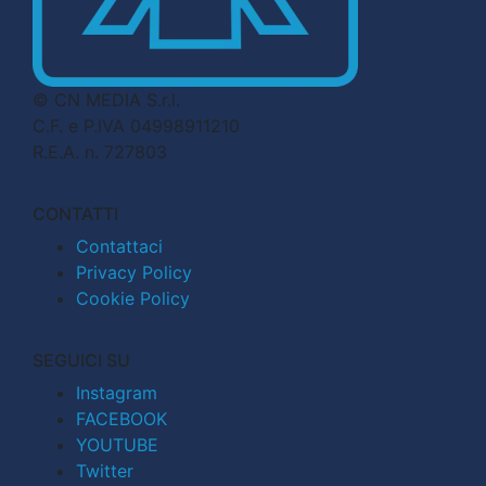
© CN MEDIA S.r.l.
C.F. e P.IVA 04998911210
R.E.A. n. 727803
CONTATTI
Contattaci
Privacy Policy
Cookie Policy
SEGUICI SU
Instagram
FACEBOOK
YOUTUBE
Twitter