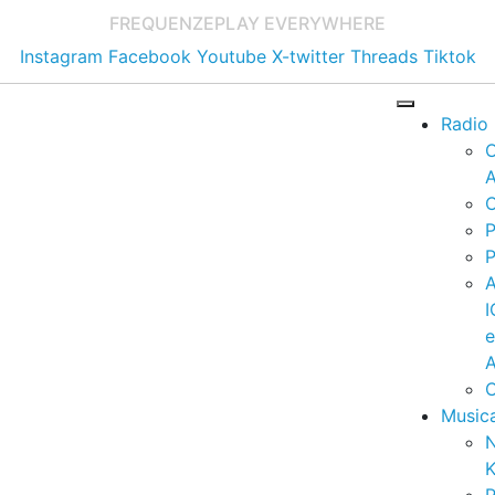
FREQUENZE
PLAY EVERYWHERE
Instagram
Facebook
Youtube
X-twitter
Threads
Tiktok
Radio
A
C
P
P
I
A
C
Music
K