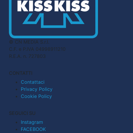
© CN MEDIA S.r.l.
C.F. e P.IVA 04998911210
R.E.A. n. 727803
CONTATTI
Contattaci
Privacy Policy
Cookie Policy
SEGUICI SU
Instagram
FACEBOOK