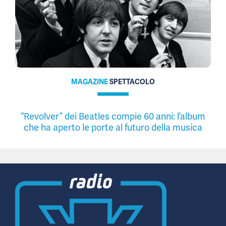
MAGAZINE
SPETTACOLO
“Revolver” dei Beatles compie 60 anni: l’album
che ha aperto le porte al futuro della musica