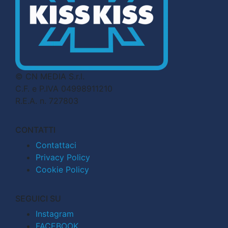
© CN MEDIA S.r.l.
C.F. e P.IVA 04998911210
R.E.A. n. 727803
CONTATTI
Contattaci
Privacy Policy
Cookie Policy
SEGUICI SU
Instagram
FACEBOOK