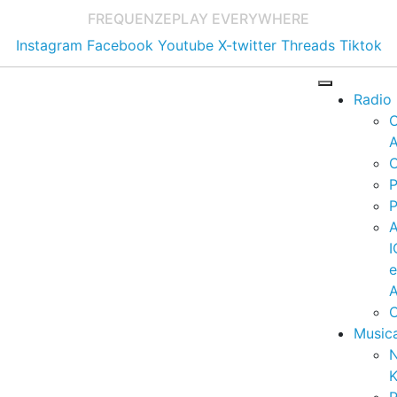
FREQUENZE
PLAY EVERYWHERE
Instagram
Facebook
Youtube
X-twitter
Threads
Tiktok
Radio
A
C
P
P
I
A
C
Music
K