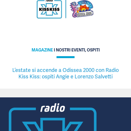
MAGAZINE
I NOSTRI EVENTI, OSPITI
L’estate si accende a Odissea 2000 con Radio
Kiss Kiss: ospiti Angie e Lorenzo Salvetti