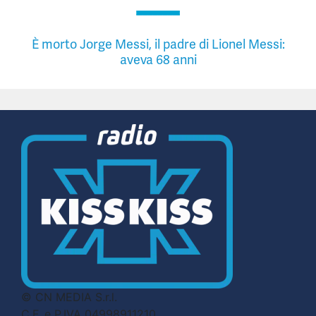
È morto Jorge Messi, il padre di Lionel Messi:
aveva 68 anni
© CN MEDIA S.r.l.
C.F. e P.IVA 04998911210