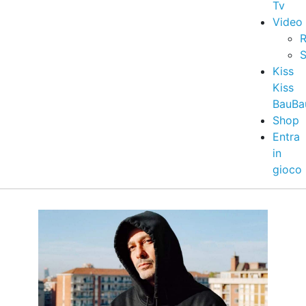
Tv
Video
R
S
Kiss
Kiss
BauBa
Shop
Entra
in
gioco