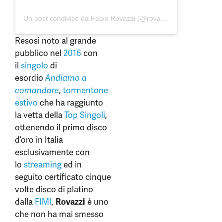
Un post condiviso da Fabio Rovazzi (@rovazzi)
Resosi noto al grande
pubblico nel
2016
con
il
singolo
di
esordio
Andiamo a
comandare
,
tormentone
estivo
che ha raggiunto
la vetta della
Top Singoli
,
ottenendo il primo disco
d’oro in Italia
esclusivamente con
lo
streaming
ed in
seguito certificato cinque
volte disco di platino
dalla
FIMI
,
Rovazzi
è uno
che non ha mai smesso