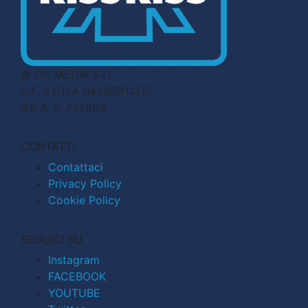
© CN MEDIA S.r.l.
C.F. e P.IVA 04998911210
R.E.A. n. 727803
CONTATTI
Contattaci
Privacy Policy
Cookie Policy
SEGUICI SU
Instagram
FACEBOOK
YOUTUBE