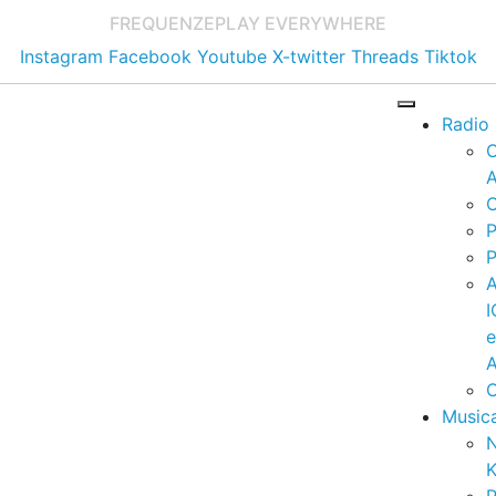
FREQUENZE
PLAY EVERYWHERE
Instagram
Facebook
Youtube
X-twitter
Threads
Tiktok
Radio
A
C
P
P
I
A
C
Music
K