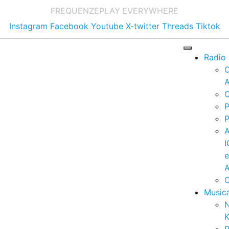
FREQUENZE
PLAY EVERYWHERE
Instagram
Facebook
Youtube
X-twitter
Threads
Tiktok
Radio
A
C
P
P
I
A
C
Music
K