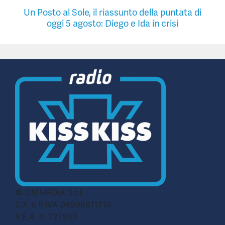
Un Posto al Sole, il riassunto della puntata di
oggi 5 agosto: Diego e Ida in crisi
© CN MEDIA S.r.l.
C.F. e P.IVA 04998911210
R.E.A. n. 727803