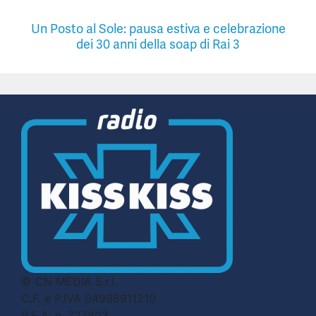
Un Posto al Sole: pausa estiva e celebrazione
dei 30 anni della soap di Rai 3
© CN MEDIA S.r.l.
C.F. e P.IVA 04998911210
R.E.A. n. 727803