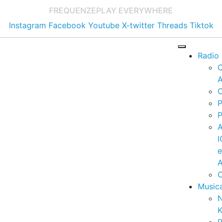
FREQUENZE
PLAY EVERYWHERE
Instagram
Facebook
Youtube
X-twitter
Threads
Tiktok
Radio
A
C
P
P
I
A
C
Music
K