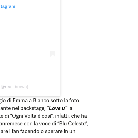
stagram
(@real_brown)
gio di Emma a Blanco sotto la foto
ntante nel backstage;
“Love u”
la
 di “Ogni Volta è così”, infatti, che ha
anremese con la voce di “Blu Celeste”,
are i fan facendolo sperare in un