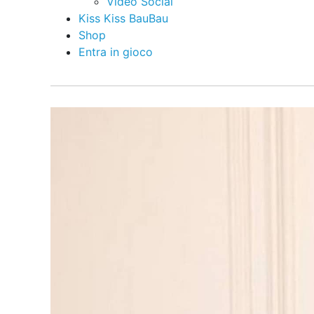
Video Social
Kiss Kiss BauBau
Shop
Entra in gioco