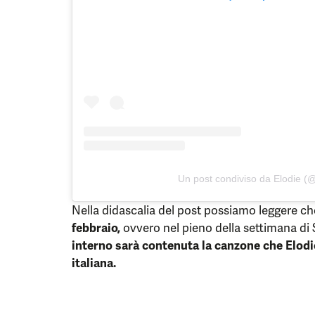
Un post condiviso da Elodie (@
Nella didascalia del post possiamo leggere che
febbraio,
ovvero nel pieno della settimana d
interno sarà contenuta la canzone che Elodie
italiana.