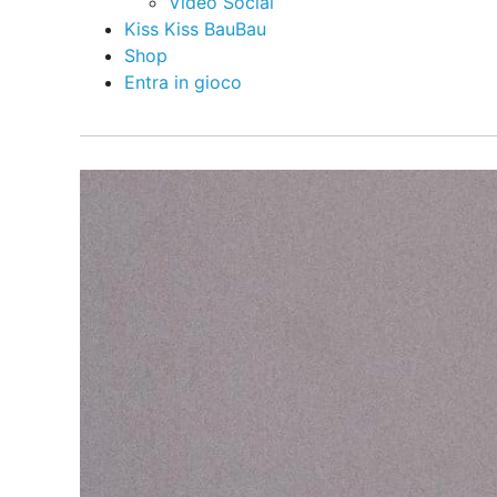
Video Social
Kiss Kiss BauBau
Shop
Entra in gioco