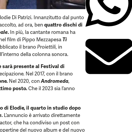
odie Di Patrizi. Innanzitutto dal punto
accolto, ad ora, ben
quattro dischi di
bale
.
In più, la cantante romana ha
 nel film di Pippo Mezzapesa
Ti
bblicato il brano
Proiettili
, in
l’interno della colonna sonora.
e sarà presente al Festival di
rtecipazione. Nel 2017, con il brano
one.
Nel 2020, con
Andromeda
,
ttimo posto.
Che il 2023 sia l’anno
 di Elodie, il quarto in studio dopo
e
.
L’annuncio è arrivato direttamente
actor, che ha condiviso un post con
copertine del nuovo album e del nuovo