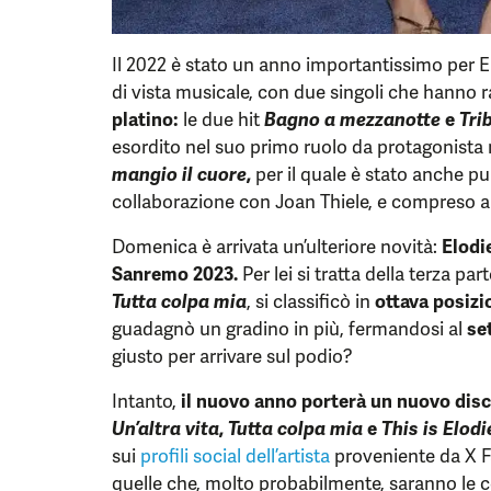
Il 2022 è stato un anno importantissimo per El
di vista musicale, con due singoli che hanno r
platino:
le due hit
Bagno a mezzanotte
e
Tri
esordito nel suo primo ruolo da protagonista
mangio il cuore
,
per il quale è stato anche pu
collaborazione con Joan Thiele, e compreso al
Domenica è arrivata un’ulteriore novità:
Elodi
Sanremo 2023.
Per lei si tratta della terza pa
Tutta colpa mia
, si classificò in
ottava posizi
guadagnò un gradino in più, fermandosi al
se
giusto per arrivare sul podio?
Intanto,
il nuovo anno porterà un nuovo disco
Un’altra vita
,
Tutta colpa mia
e
This is Elodi
sui
profili social dell’artista
proveniente da X F
quelle che, molto probabilmente, saranno le 