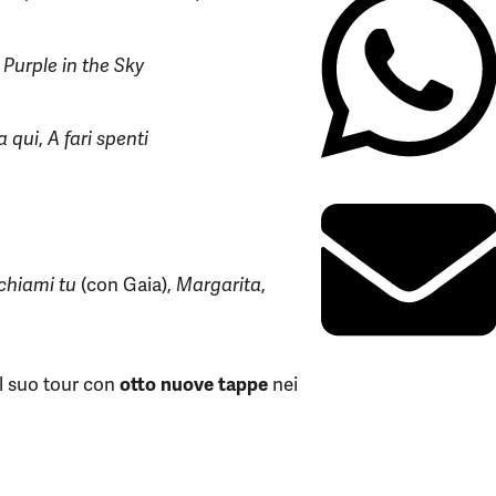
,
Purple in the Sky
a qui
,
A fari spenti
chiami tu
(con Gaia),
Margarita
,
il suo tour con
otto nuove tappe
nei