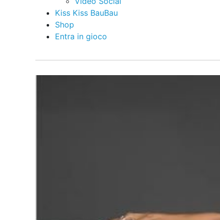
Video Social
Kiss Kiss BauBau
Shop
Entra in gioco