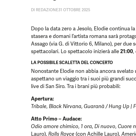
DI
REDAZIONE
31 OTTOBRE 2025
Dopo la data zero a Jesolo, Elodie continua la
stasera e domani l’artista romana sarà protago
Assago (via G. di Vittorio 6, Milano), per due
spettacolari. Lo spettacolo inizierà alle
21:00
,
LA POSSIBILE SCALETTA DEL CONCERTO
Nonostante Elodie non abbia ancora svelato uffi
aspettano un viaggio tra i suoi più grandi succ
live di San Siro. Tra i brani più probabili:
Apertura:
Tribale
,
Black Nirvana
,
Guaranà / Hung Up | F
Atto Primo – Audace:
Odio amore chimico
,
1 ora
,
Di nuovo
,
Cuore n
Lauro),
Rolls Royce
(con Achille Lauro),
Ameri