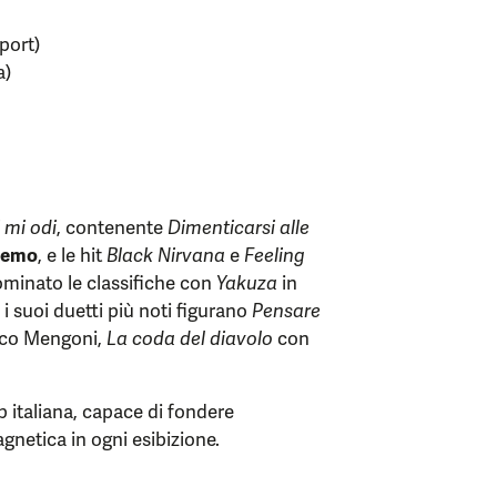
port)
a)
 mi odi
, contenente
Dimenticarsi alle
nremo
, e le hit
Black Nirvana
e
Feeling
dominato le classifiche con
Yakuza
in
 i suoi duetti più noti figurano
Pensare
co Mengoni,
La coda del diavolo
con
p italiana, capace di fondere
gnetica in ogni esibizione.