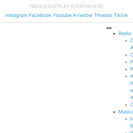
FREQUENZE
PLAY EVERYWHERE
Instagram
Facebook
Youtube
X-twitter
Threads
Tiktok
Radio
A
C
P
P
I
A
C
Music
K