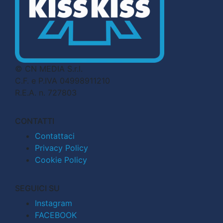
© CN MEDIA S.r.l.
C.F. e P.IVA 04998911210
R.E.A. n. 727803
CONTATTI
Contattaci
Privacy Policy
Cookie Policy
SEGUICI SU
Instagram
FACEBOOK