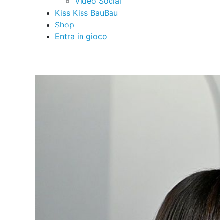
Video Social
Kiss Kiss BauBau
Shop
Entra in gioco