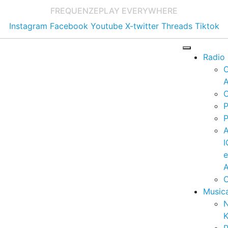
FREQUENZE
PLAY EVERYWHERE
Instagram
Facebook
Youtube
X-twitter
Threads
Tiktok
Radio
A
C
P
P
I
A
C
Music
K