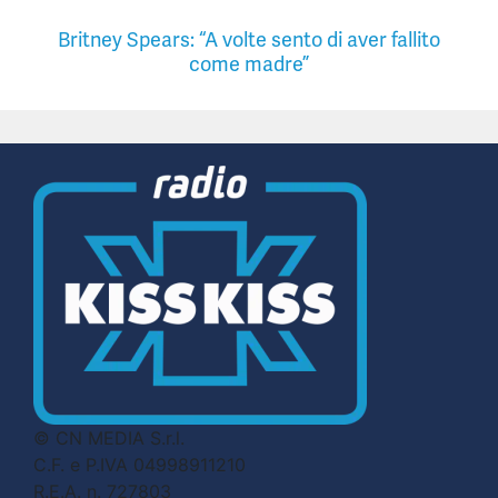
Britney Spears: “A volte sento di aver fallito
come madre”
© CN MEDIA S.r.l.
C.F. e P.IVA 04998911210
R.E.A. n. 727803