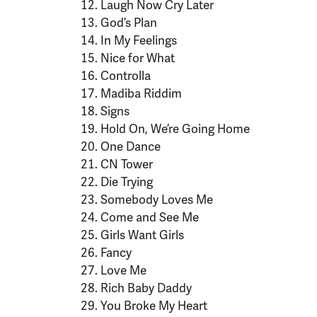
Laugh Now Cry Later
God’s Plan
In My Feelings
Nice for What
Controlla
Madiba Riddim
Signs
Hold On, We’re Going Home
One Dance
CN Tower
Die Trying
Somebody Loves Me
Come and See Me
Girls Want Girls
Fancy
Love Me
Rich Baby Daddy
You Broke My Heart