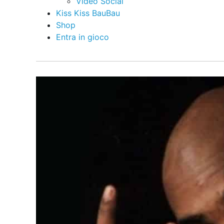
Video Social
Kiss Kiss BauBau
Shop
Entra in gioco