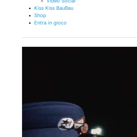
Video Social
Kiss Kiss BauBau
Shop
Entra in gioco