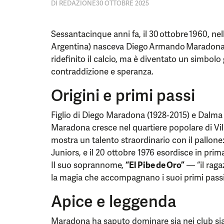
DI
REDAZIONE
30 OTTOBRE 2025
Sessantacinque anni fa, il 30 ottobre 1960, nel
Argentina) nasceva Diego Armando Maradona
ridefinito il calcio, ma è diventato un simbolo
contraddizione e speranza.
Origini e primi passi
Figlio di Diego Maradona (1928‑2015) e Dalma
Maradona cresce nel quartiere popolare di Vill
mostra un talento straordinario con il pallone:
Juniors, e il 20 ottobre 1976 esordisce in prim
Il suo soprannome,
“El Pibe de Oro”
— “il raga
la magia che accompagnano i suoi primi passi
Apice e leggenda
Maradona ha saputo dominare sia nei club sia