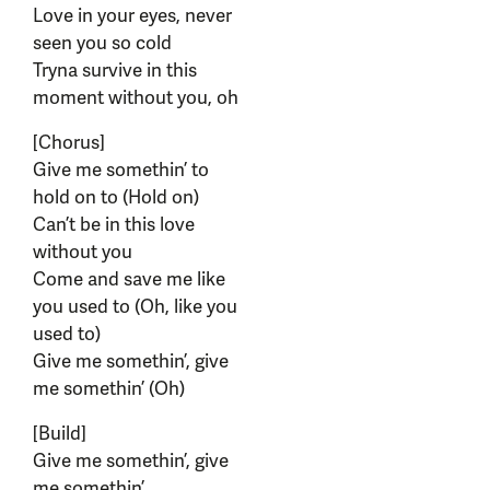
Love in your eyes, never
seen you so cold
Tryna survive in this
moment without you, oh
[Chorus]
Give me somethin’ to
hold on to (Hold on)
Can’t be in this love
without you
Come and save me like
you used to (Oh, like you
used to)
Give me somethin’, give
me somethin’ (Oh)
[Build]
Give me somethin’, give
me somethin’