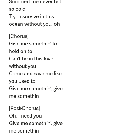
Summertime never felt
so cold
Tryna survive in this
ocean without you, oh
[Chorus]
Give me somethin’ to
hold on to
Can’t be in this love
without you
Come and save me like
you used to
Give me somethin’, give
me somethin’
[Post-Chorus]
Oh, I need you
Give me somethin’, give
me somethin’