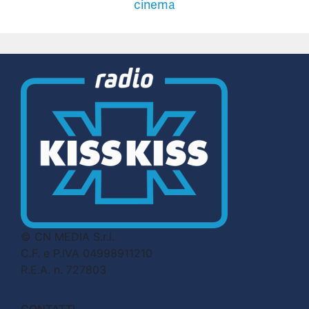
cinema
© CN MEDIA S.r.l.
C.F. e P.IVA 04998911210
R.E.A. n. 727803
CONTATTI