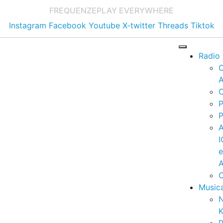
FREQUENZE
PLAY EVERYWHERE
Instagram
Facebook
Youtube
X-twitter
Threads
Tiktok
Radio
A
C
P
P
I
A
C
Music
K