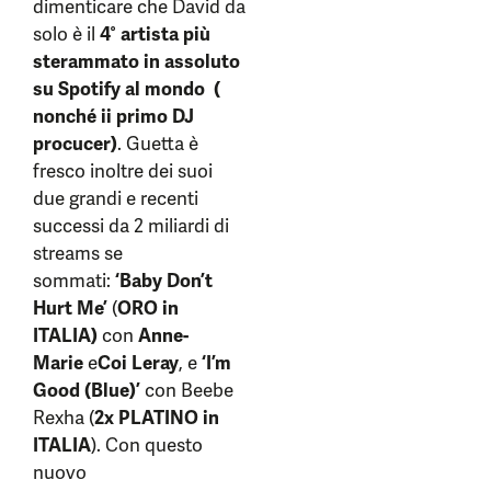
dimenticare che David da
solo è il
4° artista più
sterammato in assoluto
su Spotify al mondo (
nonché ii primo DJ
procucer)
. Guetta è
fresco inoltre dei suoi
due grandi e recenti
successi da 2 miliardi di
streams se
sommati:
‘Baby Don’t
Hurt Me’
(
ORO in
ITALIA)
con
Anne-
Marie
e
Coi Leray
, e
‘I’m
Good (Blue)’
con Beebe
Rexha (
2x PLATINO in
ITALIA
). Con questo
nuovo