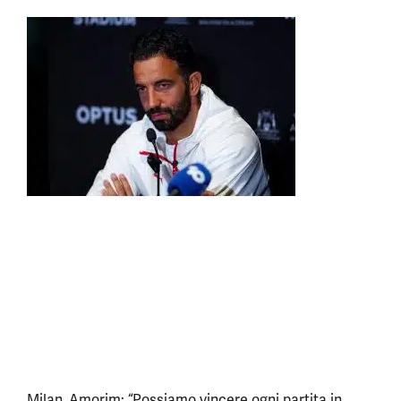
Milan, Amorim: “Possiamo vincere ogni partita in