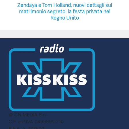
Zendaya e Tom Holland, nuovi dettagli sul
matrimonio segreto: la festa privata nel
Regno Unito
© CN MEDIA S.r.l.
C.F. e P.IVA 04998911210
R.E.A. n. 727803