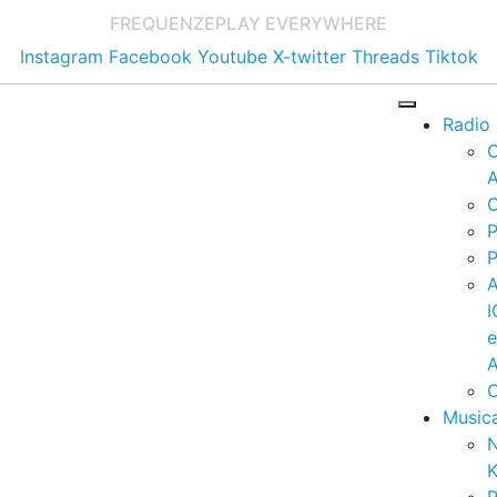
FREQUENZE
PLAY EVERYWHERE
Instagram
Facebook
Youtube
X-twitter
Threads
Tiktok
Radio
A
C
P
P
I
A
C
Music
K