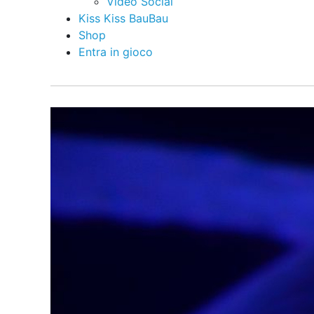
Video Social
Kiss Kiss BauBau
Shop
Entra in gioco