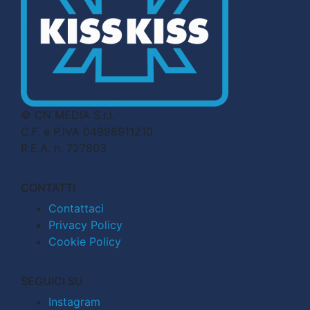
© CN MEDIA S.r.l.
C.F. e P.IVA 04998911210
R.E.A. n. 727803
CONTATTI
Contattaci
Privacy Policy
Cookie Policy
SEGUICI SU
Instagram