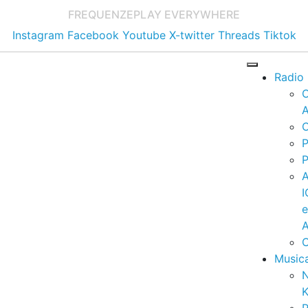
FREQUENZE
PLAY EVERYWHERE
Instagram
Facebook
Youtube
X-twitter
Threads
Tiktok
Radio
A
C
P
P
I
A
C
Music
K