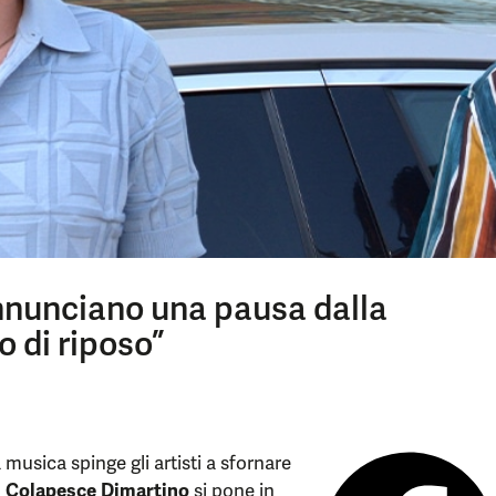
nnunciano una pausa dalla
 di riposo”
a musica spinge gli artisti a sfornare
o
Colapesce Dimartino
si pone in