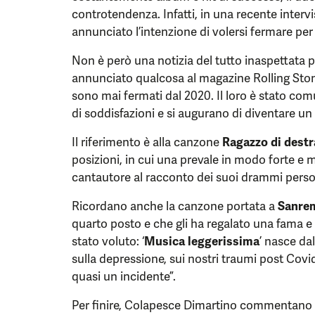
controtendenza. Infatti, in una recente interv
annunciato l’intenzione di volersi fermare per 
Non è però una notizia del tutto inaspettata 
annunciato qualcosa al magazine Rolling Stone.
sono mai fermati dal 2020. Il loro è stato c
di soddisfazioni e si augurano di diventare un tr
Il riferimento è alla canzone
Ragazzo di destr
posizioni, in cui una prevale in modo forte e ma
cantautore al racconto dei suoi drammi person
Ricordano anche la canzone portata a
Sanre
quarto posto e che gli ha regalato una fama e 
stato voluto: ‘
Musica
leggerissima
’ nasce da
sulla depressione, sui nostri traumi post Covid
quasi un incidente”.
Per finire, Colapesce Dimartino commentano