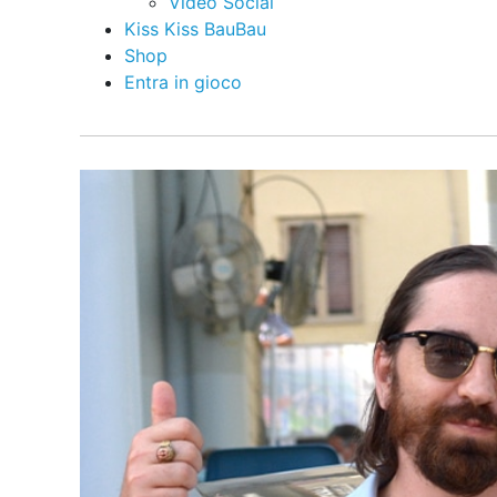
Video Social
Kiss Kiss BauBau
Shop
Entra in gioco