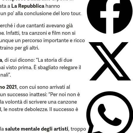
ista a
La Repubblica
hanno
un po’ alla conclusione del loro tour.
perché i due cantanti avevano già
 Infatti, tra canzoni e film non si
omunque un percorso importante e ricco
aino per gli altri.
a
, di cui dicono: “La storia di due
i visto prima. È sbagliato relegare il
ali”.
mo 2021
, con cui sono arrivati al
un successo inattesi: “Per noi non è
lla volontà di scrivere una canzone
, le nostre debolezze. Il successo è
 la
salute mentale degli artisti
, troppo