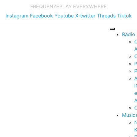
FREQUENZE
PLAY EVERYWHERE
Instagram
Facebook
Youtube
X-twitter
Threads
Tiktok
Radio
A
C
P
P
I
A
C
Music
K