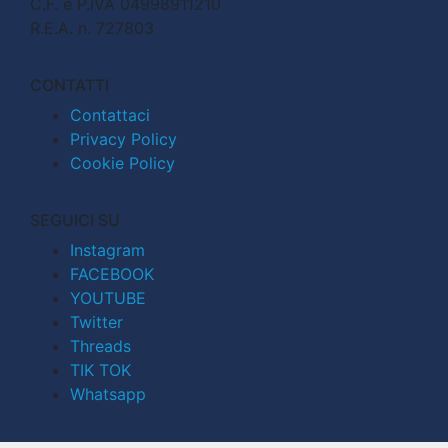
C.F. e P.IVA 04998911210
R.E.A. n. 727803
CONTATTI
Contattaci
Privacy Policy
Cookie Policy
SEGUICI SU
Instagram
FACEBOOK
YOUTUBE
Twitter
Threads
TIK TOK
Whatsapp