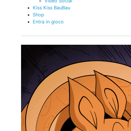
Video Social
Kiss Kiss BauBau
Shop
Entra in gioco