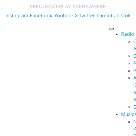
FREQUENZE
PLAY EVERYWHERE
Instagram
Facebook
Youtube
X-twitter
Threads
Tiktok
Radio
A
C
P
P
I
A
C
Music
K