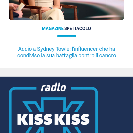
MAGAZINE
SPETTACOLO
Addio a Sydney Towle: l’influencer che ha
condiviso la sua battaglia contro il cancro