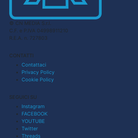
© CN MEDIA S.r.l.
C.F. e P.IVA 04998911210
R.E.A. n. 727803
CONTATTI
Contattaci
Privacy Policy
Cookie Policy
SEGUICI SU
Instagram
FACEBOOK
YOUTUBE
Twitter
Threads