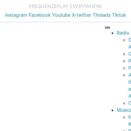
FREQUENZE
PLAY EVERYWHERE
Instagram
Facebook
Youtube
X-twitter
Threads
Tiktok
Radio
A
C
P
P
I
A
C
Music
K