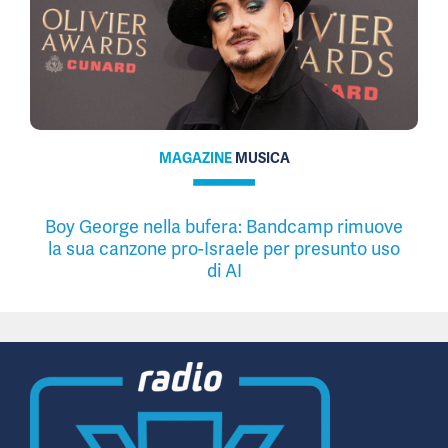
MAGAZINE
MUSICA
Boy George nella bufera: Bandcamp rimuove
la sua canzone pro-Israele per presunto uso
di AI