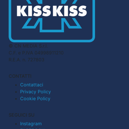
© CN MEDIA S.r.l.
C.F. e P.IVA 04998911210
R.E.A. n. 727803
CONTATTI
Contattaci
Privacy Policy
Cookie Policy
SEGUICI SU
Instagram